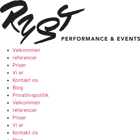
Videre
til
indhold
Velkommen
referencer
Priser
Vi er
Kontakt os
Blog
Privatlivspolitik
Velkommen
referencer
Priser
Vi er
Kontakt os
Blog