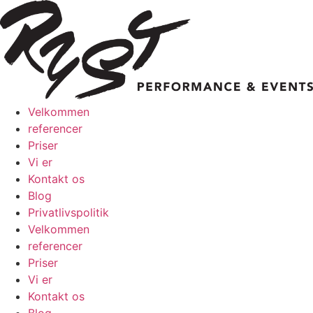
Videre
til
indhold
Velkommen
referencer
Priser
Vi er
Kontakt os
Blog
Privatlivspolitik
Velkommen
referencer
Priser
Vi er
Kontakt os
Blog