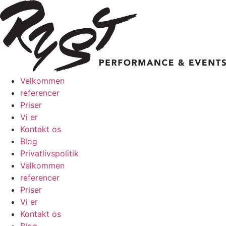
Videre
til
indhold
Velkommen
referencer
Priser
Vi er
Kontakt os
Blog
Privatlivspolitik
Velkommen
referencer
Priser
Vi er
Kontakt os
Blog