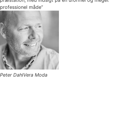
præstation, med indsigt på en uformel og meget
professionel måde”
Peter Dahl
Vera Moda