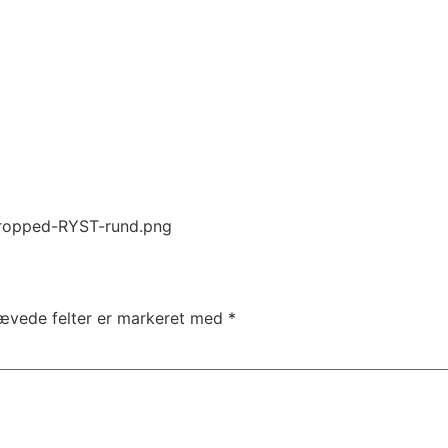
cropped-RYST-rund.png
ævede felter er markeret med
*