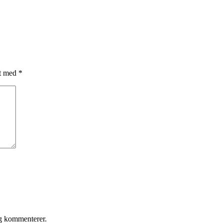
et med
*
eg kommenterer.