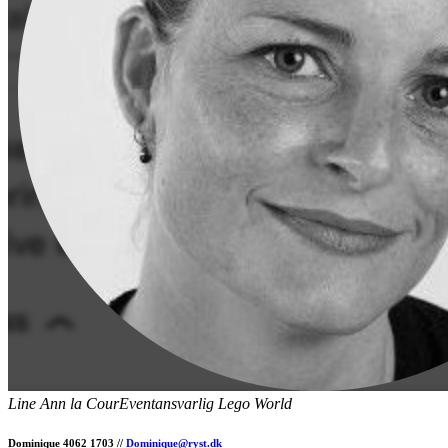
Line Ann la Cour
Eventansvarlig Lego World
Dominique 4062 1703 //
Dominique@ryst.dk