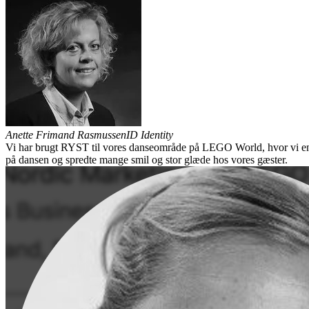
Anette Frimand Rasmussen
ID Identity
Vi har brugt RYST til vores danseområde på LEGO World, hvor vi enga
på dansen og spredte mange smil og stor glæde hos vores gæster.