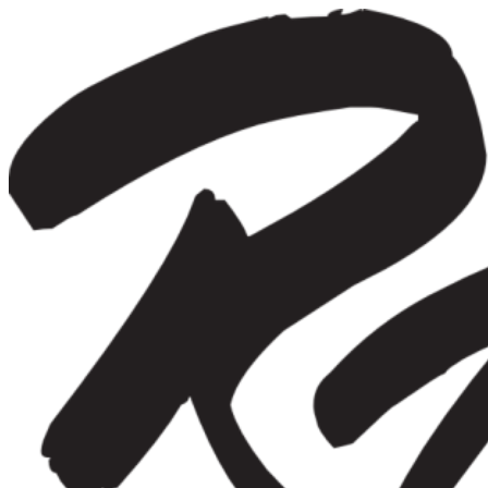
Videre
til
indhold