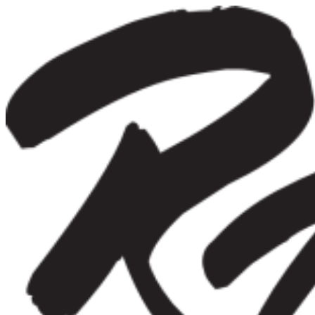
Videre
til
indhold