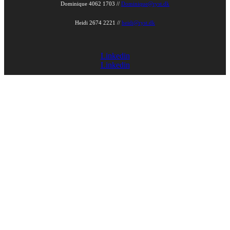
Dominique 4062 1703 //
Dominique@ryst.dk
Heidi 2674 2221 //
heidi@ryst.dk
Linkedin
Linkedin