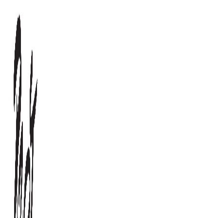
Videre
til
indhold