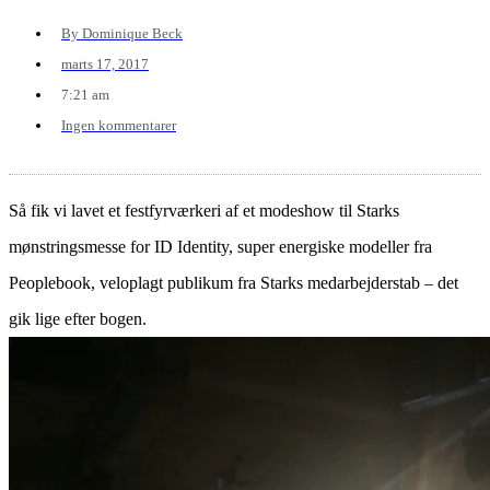
By
Dominique Beck
marts 17, 2017
7:21 am
Ingen kommentarer
Så fik vi lavet et festfyrværkeri af et modeshow til Starks
mønstringsmesse for ID Identity, super energiske modeller fra
Peoplebook, veloplagt publikum fra Starks medarbejderstab – det
gik lige efter bogen.