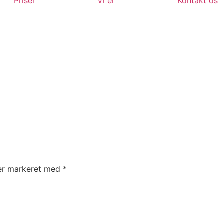
Priser
Vi er
Kontakt os
 er markeret med
*