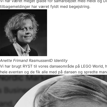
Vi har været meget glade for samarbejdet med Heidi og Do
tilbagemeldinger har været fyldt med begejstring.
Anette Frimand Rasmussen
ID Identity
Vi har brugt RYST til vores danseområde på LEGO World, hv
hele eventen og de fik alle med på dansen og spredte man