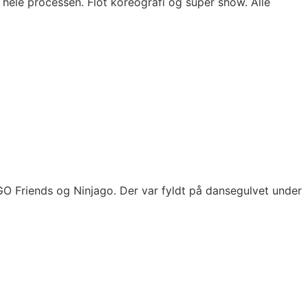
ele processen. Flot koreografi og super show. Alle
GO Friends og Ninjago. Der var fyldt på dansegulvet under