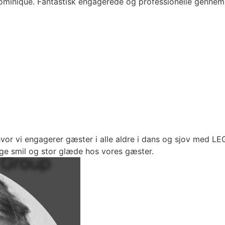
minique. Fantastisk engagerede og professionelle gennem h
or vi engagerer gæster i alle aldre i dans og sjov med LE
ge smil og stor glæde hos vores gæster.